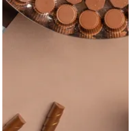
971567019731
تواصل مع الفرع
احصل علي الاتجاهات